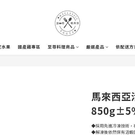
定水果
國產雞專區
至尊料理商品
嚴選產品
依配送方
馬來西亞
850g±5
◆採用先進冷凍技術，
◆解凍後依然保有活蝦