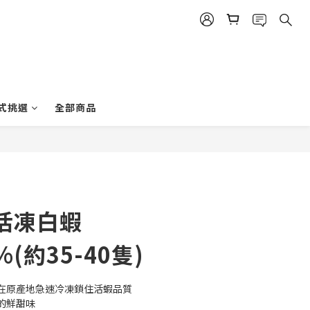
式挑選
全部商品
立即購買
活凍白蝦
%(約35-40隻)
在原產地急速冷凍鎖住活蝦品質
的鮮甜味