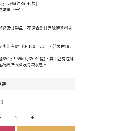
±5%(約35-40隻)
盒數量不一定
鹽類及其製品，不適合對其過敏體質者食
少距有效日期 180 日以上，若未達180
50g±5%(約35-40隻)，其中含有包冰
分是為維持保鮮及冷凍狀態。
免運
8