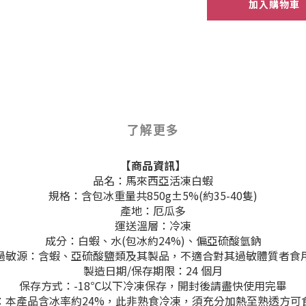
加入購物車
了解更多
【商品資訊】
品名：馬來西亞活凍白蝦
規格：含包冰重量共
850g±5%(約35-40隻)
產地：厄瓜多
運送溫層：冷凍
成分：
白蝦、水(包冰約24%)、偏亞硫酸氫鈉
過敏源：含蝦、亞硫酸鹽類及其製品，不適合對其過敏體質者食
製造日期/保存期限：24 個月
保存方式：-18℃以下冷凍保存，開封後請盡快使用完畢
：本產品含冰率約24%
，
此非熟食冷凍，須充分加熱至熟透方可