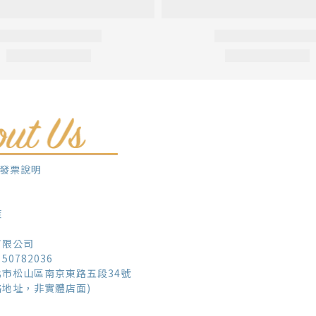
子發票說明
策
有限公司
0782036
市松山區南京東路五段34號
絡地址，非實體店面)