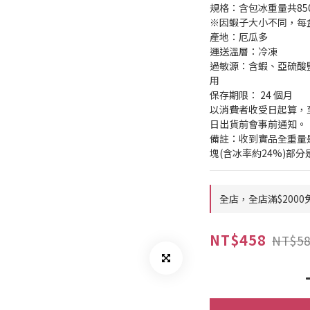
規格：含包冰重量共850g
※因蝦子大小不同，每
產地：厄瓜多
運送溫層：冷凍
過敏源：含蝦、亞硫酸
用
保存期限： 24 個月
以消費者收受日起算，至
日出貨前會事前通知。
備註：收到實品全重量是8
塊(含冰率約24%)部
全店，全店滿$2000
NT$458
NT$58