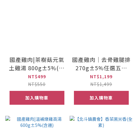
國產雞肉|茶樹菇元氣
國產雞肉｜去骨雞腿排
土雞湯 800g±5%(含
270g±5%任選五款
運)
(含運)
NT$499
NT$1,199
NT$550
NT$1,499
加入購物車
加入購物車