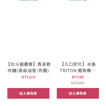
【北斗鎮農會】香菜乾
【入口即化】冰島
拌麵(香菇油蔥/炸醬)
TRITON 鱈魚嫩肝
120g
NT$210
NT$99
NT$109
加入購物車
加入購物車