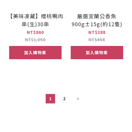
【美味凍藏】櫻桃鴨肉
嚴選宜蘭公香魚
串(生)30串
900g±15g(約12隻)
NT$860
NT$388
NT$1,050
NT$458
加入購物車
加入購物車
1
2