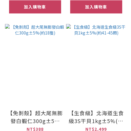
加入購物車
加入購物車
【免剝殼】超大尾無膨
【生食級】北海道生食
發白蝦仁300g±5%
級3S干貝1kg±5%(約
(約18隻)
41-45顆)
NT$388
NT$2,499