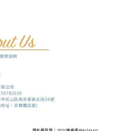
子發票說明
策
有限公司
0782036
市松山區南京東路五段34號
絡地址，非實體店面)
隱私權政策｜2021唯典客Weclassic