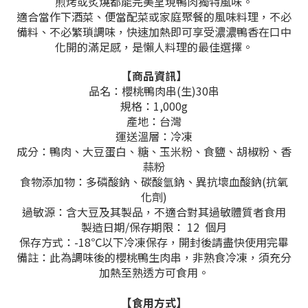
煎烤或炙燒都能完美呈現鴨肉獨特風味。
適合當作下酒菜、便當配菜或家庭聚餐的風味料理，不必
備料、不必繁瑣調味，快速加熱即可享受濃濃鴨香在口中
化開的滿足感，是懶人料理的最佳選擇。
【商品資訊】
品名：櫻桃鴨肉串(生)30串
規格：1,000g
產地：台灣
運送溫層：冷凍
成分：
鴨肉、大豆蛋白、糖、玉米粉、食鹽、胡椒粉、香
蒜粉
食物添加物：多磷酸鈉、碳酸氫鈉、異抗壞血酸鈉(抗氧
化劑)
過敏源：含大豆及其製品，不適合對其過敏體質者食用
製造日期/保存期限： 12 個月
保存方式：-18℃以下冷凍保存，開封後請盡快使用完畢
備註：
此為調味後的櫻桃鴨生肉串，非熟食冷凍，須充分
加熱至熟透方可食用。
【食用方式】