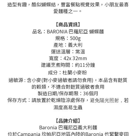
造型有趣，酷似蝴蝶結，豐富餐點視覺效果，小朋友最喜
愛麵種之一。
【商品資訊】
品名：BARONIA 巴羅尼亞 蝴蝶麵
規格：500g
產地：義大利
運送溫層：常溫
寬度：42x 32mm
建議烹煮時間：約11分鐘
成分：杜蘭小麥粉
過敏源 : 含小麥(對小麥過敏者請勿食用)，
本品含有麩質
的穀類，不適合對麩質過敏者食用
製造日期/保存期限：
36個月
保存方式：
請放置於乾燥陰涼處
保存
，
若
避免陽光照射，
濕度高易生蟲
【品牌介紹】
Baronia​ 巴羅尼亞義大利麵
位於Campania 坎帕尼亞地區內陸的Baronia 也緊繫麥田