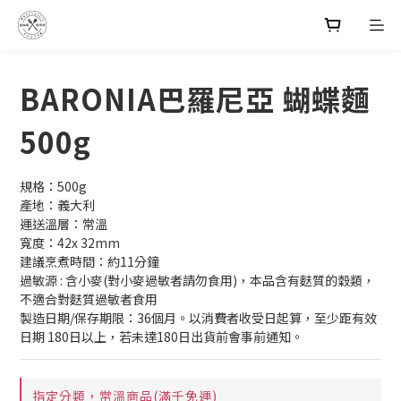
BARONIA巴羅尼亞 蝴蝶麵
500g
規格：500g
產地：義大利
運送溫層：常溫
寬度：42x 32mm
建議烹煮時間：約11分鐘
過敏源 : 含小麥(對小麥過敏者請勿食用)，本品含有麩質的穀類，
不適合對麩質過敏者食用
製造日期/保存期限：36個月。以消費者收受日起算，至少距有效
日期 180日以上，若未達180日出貨前會事前通知。
指定分類，常溫商品(滿千免運)