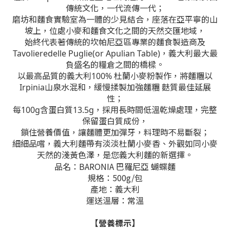
傳統文化，一代流傳一代；
磨坊和麵食實驗室為一體的少見結合，座落在亞平寧的山
坡上，位處小麥和麵食文化之間的天然交匯地域，
始終代表著傳統的坎帕尼亞區專業的麵食製造商及
Tavolieredelle Puglie(or Apulian Table)，義大利最大最
負盛名的糧倉之間的橋樑。
以最高品質的義大利100% 杜蘭小麥粉製作，將麵糰以
Irpinia山泉水混和，緩慢揉製加強麵糰 麩質最佳延展
性；
每100g含蛋白質13.5g，採用長時間低溫乾燥處理，完整
保留蛋白質成份，
鎖住營養價值，讓麵體更加彈牙，料理時不易斷裂；
細細品嚐，義大利麵帶有淡淡杜蘭小麥香、外觀如同小麥
天然的淺黃色澤，是您義大利麵的新選擇。
品名：BARONIA 巴羅尼亞 蝴蝶麵
規格：500g/包
產地：義大利
運送溫層：常溫
【營養標示】