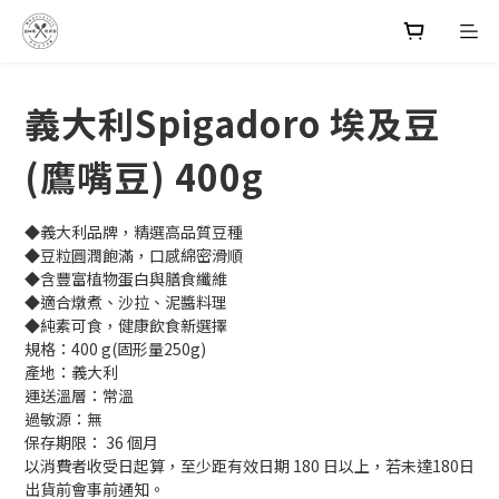
義大利Spigadoro 埃及豆
(鷹嘴豆) 400g
◆義大利品牌，精選高品質豆種
◆豆粒圓潤飽滿，口感綿密滑順
◆含豐富植物蛋白與膳食纖維
◆適合燉煮、沙拉、泥醬料理
◆純素可食，健康飲食新選擇
規格：400 g(固形量250g)
產地：義大利
運送溫層：常溫
過敏源：無
保存期限： 36 個月
以消費者收受日起算，至少距有效日期 180 日以上，若未達180日
出貨前會事前通知。