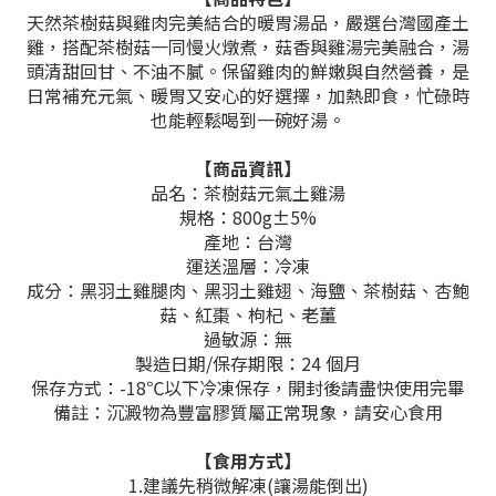
天然茶樹菇與雞肉完美結合的暖胃湯品，嚴選台灣國產土
雞，搭配茶樹菇一同慢火燉煮，菇香與雞湯完美融合，湯
頭清甜回甘、不油不膩。保留雞肉的鮮嫩與自然營養，是
日常補充元氣、暖胃又安心的好選擇，加熱即食，忙碌時
也能輕鬆喝到一碗好湯。
【商品資訊】
品名：茶樹菇元氣土雞湯
規格：800g±5%
產地：台灣
運送溫層：冷凍
成分：黑羽土雞腿肉、黑羽土雞翅、海鹽、茶樹菇、杏鮑
菇、紅棗、枸杞、老薑
過敏源：無
製造日期/保存期限：24 個月
保存方式：-18℃以下冷凍保存，開封後請盡快使用完畢
備註：沉澱物為豐富膠質屬正常現象，請安心食用
【食用方式】
1.建議先稍微解凍(讓湯能倒出)