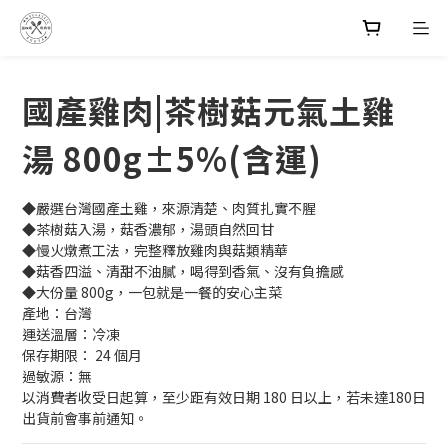
國產雞肉|茶樹菇元氣土雞
湯 800g±5%(含運)
◆嚴選台灣國產土雞，來源清楚、肉質扎實不腥
◆茶樹菇入湯，菇香濃郁，湯頭自然回甘
◆慢火燉煮工法，完整釋放雞肉與菇類精華
◆菇香四溢、清甜不油膩，喝得到香氣、沒有負擔感
◆大份量 800g，一包就是一餐的安心主菜
產地：台灣
運送溫層：冷凍
保存期限： 24 個月
過敏源：無
以消費者收受日起算，至少距有效日期 180 日以上，若未達180日
出貨前會事前通知。