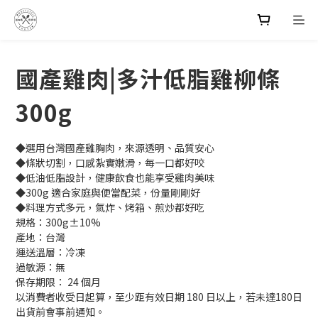
國產雞肉|多汁低脂雞柳條
300g
◆選用台灣國產雞胸肉，來源透明、品質安心
◆條狀切割，口感紮實嫩滑，每一口都好咬
◆低油低脂設計，健康飲食也能享受雞肉美味
◆300g 適合家庭與便當配菜，份量剛剛好
◆料理方式多元，氣炸、烤箱、煎炒都好吃
規格：300g±10%
產地：台灣
運送溫層：冷凍
過敏源：無
保存期限： 24 個月
以消費者收受日起算，至少距有效日期 180 日以上，若未達180日
出貨前會事前通知。