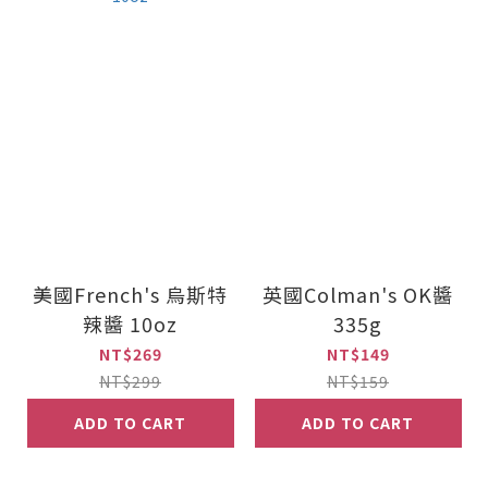
美國French's 烏斯特
英國Colman's OK醬
辣醬 10oz
335g
NT$269
NT$149
NT$299
NT$159
ADD TO CART
ADD TO CART