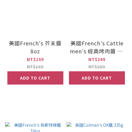
美國French's 芥末醬
美國French's Cattle
8oz
men's 經典烤肉醬 18
oz
NT$159
NT$249
NT$169
NT$269
ADD TO CART
ADD TO CART