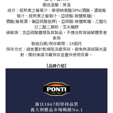
運送溫層：常溫
成分：經熬煮之葡萄汁、摩德納香醋38%(酒醋、濃縮葡
萄汁、經熬煮之葡萄汁、亞硫酸-銨鹽焦糖)、
酒醋(葡萄酒、偏亞硫酸氫鉀)、亞硫酸-銨鹽焦糖、乙醯化
已二酸二澱粉、玉米糖膠
過敏源：含亞硫酸鹽類及其製品，不適合對其過敏體質者
食用
製造日期/保存期限：24個月
保存方式：請放置於乾燥陰涼處保存，避免熱源或陽光直
射，開封後請冷藏保存並盡快使用完畢。
【品牌介紹】