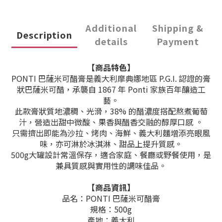
Additional
Shipping &
Description
details
Payment
【商品特色】
PONTI 巴薩米可醋膏是義大利摩典娜地區 P.G.I. 認證的膏
狀巴薩米可醋，承襲自 1867 年 Ponti 家族百年釀造工
藝。
此款膏狀質地濃稠、光滑，38% 的醋濃度搭配熬煮葡萄
汁，營造出甜中微酸、果香與醋香交融的醇厚口感 。
只需擠出即能為沙拉、烤肉、海鮮、義大利麵增添亮眼風
味，亦可淋於冰淇淋、甜品上提升質感。
500g大罐設計常溫保存，適合家庭、餐廳或野餐使用，是
兼具質感與實用性的調味佳品。
【商品資訊】
品名：PONTI 巴薩米可醋膏
規格：500g
產地：義大利