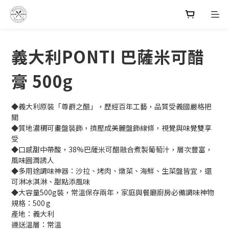
義大利PONTI 巴薩米可醋
膏 500g
◆義大利原裝「尊爵之醋」，歷經百年工藝，品質受義國嚴格把
關
◆質地濃稠可畫盤裝飾，擠壓成美麗盤飾線條，視覺與味覺雙享
受
◆口感甜中帶酸，38%巴薩米可醋融合煮製葡萄汁，層次豐富，
風味圓潤誘人
◆多用途調味神器：沙拉、烤肉、燉菜、海鮮、生菜盤皆宜，還
可淋冰淇淋、甜點添風味
◆大容量500g裝，常溫保存兩年，家庭與餐廳廚房必備調味神物
規格：500 g
產地：義大利
運送溫層：常溫