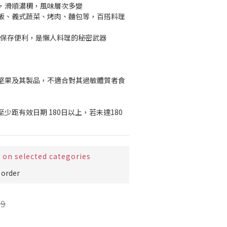
，滑順濃稠，風味層次多變
飯、義式蔬菜、烤肉、麵包等，百搭料理
溫保存便利，是懶人料理的秘密武器
堅果及其製品，不適合對其過敏體質者食
少距有效日期 180日以上，若未達180
 selected categories
order
9