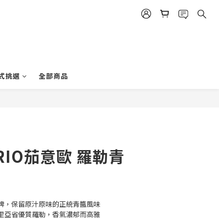
式挑選
全部商品
BUY NOW
RIO茄意歐 羅勒青
牌，保留原汁原味的正統青醬風味
里亞省優質羅勒，香氣濃郁而高雅