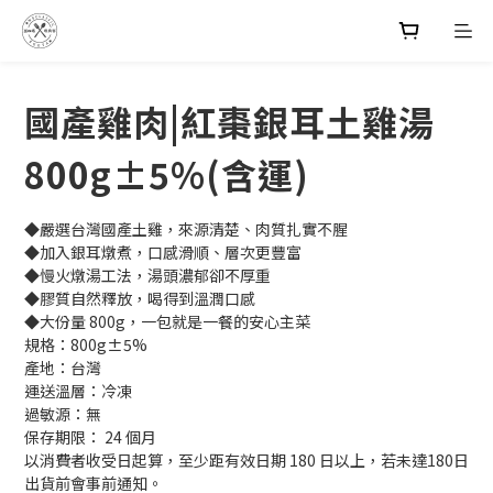
國產雞肉|紅棗銀耳土雞湯
800g±5%(含運)
◆嚴選台灣國產土雞，來源清楚、肉質扎實不腥
◆加入銀耳燉煮，口感滑順、層次更豐富
◆慢火燉湯工法，湯頭濃郁卻不厚重
◆膠質自然釋放，喝得到溫潤口感
◆大份量 800g，一包就是一餐的安心主菜
規格：800g±5%
產地：台灣
運送溫層：冷凍
過敏源：無
保存期限： 24 個月
以消費者收受日起算，至少距有效日期 180 日以上，若未達180日
出貨前會事前通知。