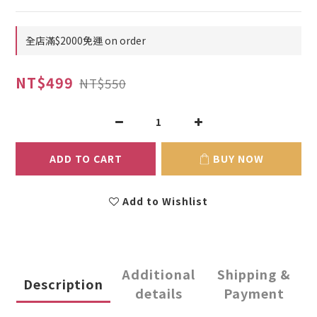
全店滿$2000免運 on order
NT$499
NT$550
ADD TO CART
BUY NOW
Add to Wishlist
Additional
Shipping &
Description
details
Payment