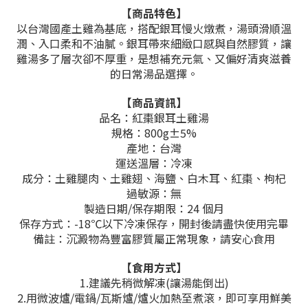
【商品特色】
以台灣國產土雞為基底，搭配銀耳慢火燉煮，湯頭滑順溫
潤、入口柔和不油膩。銀耳帶來細緻口感與自然膠質，讓
雞湯多了層次卻不厚重，是想補充元氣、又偏好清爽滋養
的日常湯品選擇。
【商品資訊】
品名：紅棗銀耳土雞湯
規格：800g±5%
產地：台灣
運送溫層：冷凍
成分：土雞腿肉、土雞翅、海鹽、白木耳、紅棗、枸杞
過敏源：無
製造日期/保存期限：24 個月
保存方式：-18℃以下冷凍保存，開封後請盡快使用完畢
備註：沉澱物為豐富膠質屬正常現象，請安心食用
【食用方式】
1.建議先稍微解凍(讓湯能倒出)
2.用微波爐/電鍋/瓦斯爐/爐火加熱至煮滾，即可享用鮮美