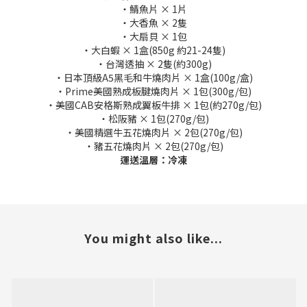
・鯖魚片 × 1片
・大香魚 × 2隻
・大扇貝 × 1包
・大白蝦 × 1盒(850g 約21-24隻)
・台灣透抽 × 2隻(約300g)
・日本頂級A5黑毛和牛燒肉片 × 1盒(100g/盒)
・Prime美國熟成板腱燒肉片 × 1包(300g/包)
・美國CAB安格斯熟成翼板牛排 × 1包(約270g/包)
・松阪豬 × 1包(270g/包)
・美國精選牛五花燒肉片 × 2包(270g/包)
・豬五花燒肉片 × 2包(270g/包)
運送溫層：冷凍
You might also like...