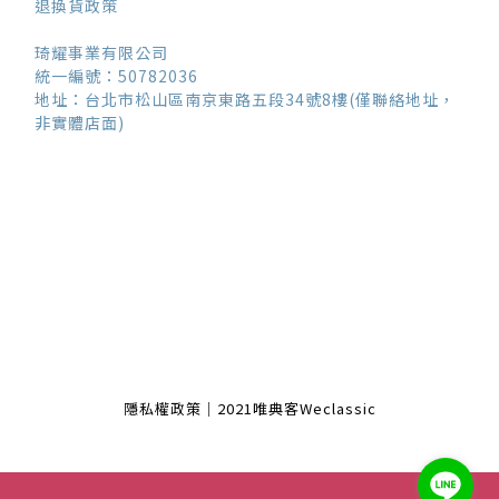
退換貨政策
琦耀事業有限公司
統一編號：50782036
地址：台北市松山區南京東路五段34號8樓(僅聯絡地址，
非實體店面)
隱私權政策｜2021唯典客Weclassic