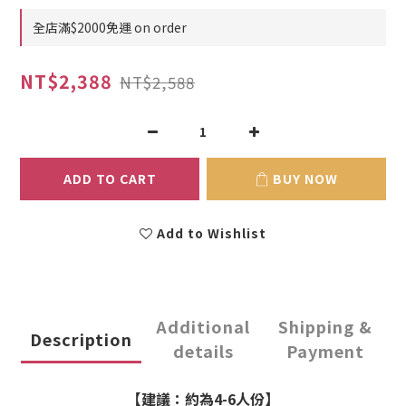
全店滿$2000免運 on order
NT$2,388
NT$2,588
ADD TO CART
BUY NOW
Add to Wishlist
Additional
Shipping &
Description
details
Payment
【建議：約為4-6人份】