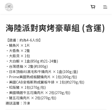
海陸派對爽烤豪華組 (含運)
【建議：約為4-6人份】
・鯖魚片 × 1片
・大香魚 × 2隻
・大扇貝 × 1包
・大白蝦 × 1盒(850g 約21-24隻)
・台灣透抽 × 2隻(約300g)
・日本頂級A5黑毛和牛燒肉片 × 1盒(100g/盒)
・Prime美國熟成板腱燒肉片 × 1包(300g/包)
・美國CAB安格斯熟成翼板牛排 × 1包(約270g/包)
・松阪豬 × 1包(270g/包)
・美國精選牛五花燒肉片 × 2包(270g/包)
・豬五花燒肉片 × 2包(270g/包)
運送溫層：冷凍