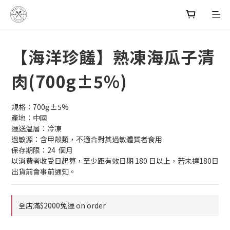
【海洋珍饈】熟凍海瓜子清
肉(700g±5%)
規格：700g±5%
產地：中國
運送溫層：冷凍
過敏源：含甲殼類，不適合對其過敏體質者食用
保存期限：24  個月
以消費者收受日起算，至少距有效日期 180 日以上，若未達180日
出貨前會事前通知。
全店滿$2000免運 on order