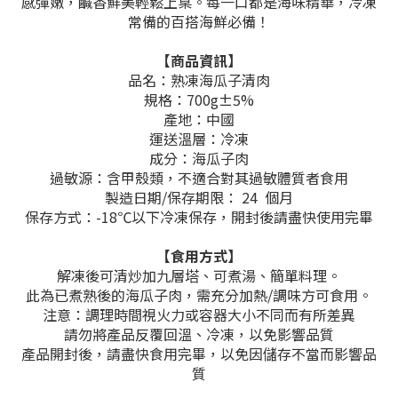
感彈嫩，鹹香鮮美輕鬆上桌。每一口都是海味精華，冷凍
常備的百搭海鮮必備！
【商品資訊】
品名：熟凍海瓜子清肉
規格：700g±5%
產地：中國
運送溫層：冷凍
成分：海瓜子肉
過敏源：含甲殼類，不適合對其過敏體質者食用
製造日期/保存期限： 24 個月
保存方式：-18℃以下冷凍保存，開封後請盡快使用完畢
【食用方式】
解凍後可清炒加九層塔、可煮湯、簡單料理。
此為已煮熟後的海瓜子肉，需充分加熱/調味方可食用。
注意：調理時間視火力或容器大小不同而有所差異
請勿將產品反覆回溫、冷凍，以免影響品質
產品開封後，請盡快食用完畢，以免因儲存不當而影響品
質