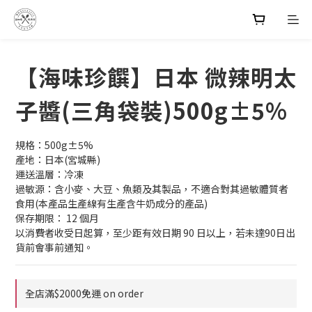
【海味珍饌】日本 微辣明太
子醬(三角袋裝)500g±5%
規格：500g±5%
產地：日本(宮城縣)
運送溫層：冷凍
過敏源：含小麥、大豆、魚類及其製品，不適合對其過敏體質者
食用(本產品生產線有生產含牛奶成分的產品)
保存期限： 12 個月
以消費者收受日起算，至少距有效日期 90 日以上，若未達90日出
貨前會事前通知。
全店滿$2000免運 on order