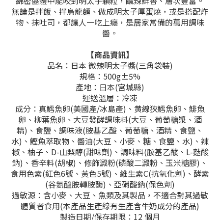
綿密醬體中能咬到明太子顆粒，鹹辣鮮香、層次豐富。
無論是拌飯、拌烏龍麵、做成明太子厚蛋燒，或是搭配炸
物、抹吐司，都讓人一吃上癮，是居家常備的萬用調味
醬。
【商品資訊】
品名：日本 微辣明太子醬(三角袋裝)
規格：500g±5%
產地：日本(宮城縣)
運送溫層：冷凍
成分：真鱈魚卵(美國產/冰島產)、黄線狹鱈魚卵、鯡魚
卵、柳葉魚卵、大豆發酵調味料(大豆、葡萄糖漿、酒
精)、食鹽、調味液(胺基乙酸、葡萄糖、酒精、食鹽、
水)、鰹魚萃取物、醬油(大豆、小麥、糖、食鹽、水)、辣
椒、柚子、D-山梨醇(甜味劑)、調味料(胺基乙酸、L-麩酸
鈉)、香辛料(胡椒)、修飾澱粉(磷酸二澱粉、玉米糖膠)、
食用色素(紅色6號、黃色5號)、維生素C(抗氧化劑)、酵素
(谷氨醯胺轉胺酶)、亞硝酸鈉(保色劑)
過敏源：含小麥、大豆、魚類及其製品，不適合對其過敏
體質者食用(本產品生產線有生產含牛奶成分的產品)
製造日期/保存期限：12 個月