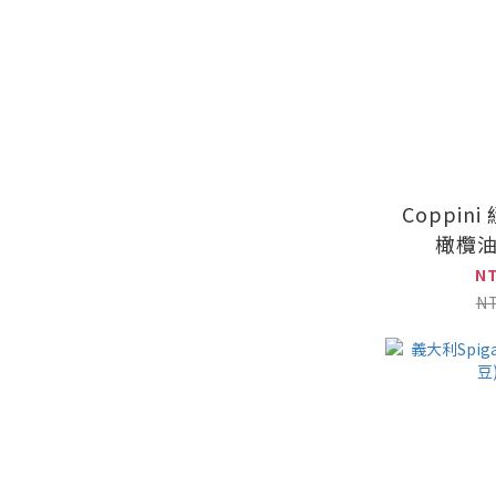
Coppin
橄欖油 
N
N