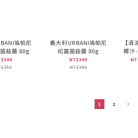
BANI塢帕尼
義大利URBANI塢帕尼
【清涼
菌菇醬 80g
松露菌菇醬 80g
椰汁
T$349
NT$349
NT
T$359
NT$389
1
2