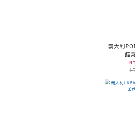
義大利PO
醋膏
N
N