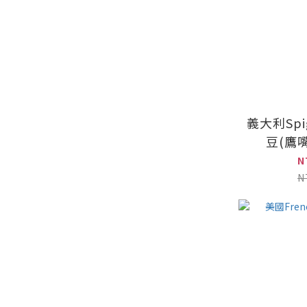
義大利Spi
豆(鷹嘴
N
N