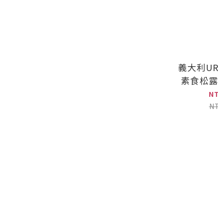
義大利UR
素食松露
N
N