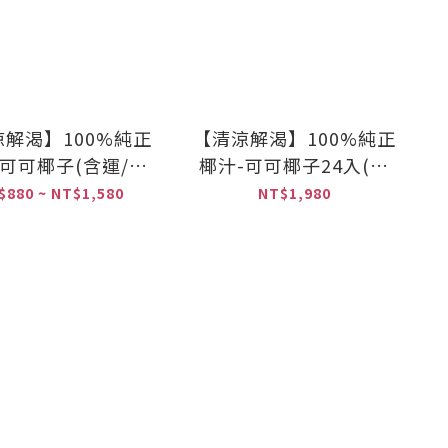
解渴】100%純正
【清涼解渴】100%純正
-可可椰子(含運/需
椰汁-可可椰子24入(含
冷藏)
運/需冷藏)
$880 ~ NT$1,580
NT$1,980