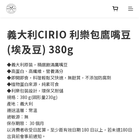
義大利CIRIO 利樂包鷹嘴豆
(埃及豆) 380g
◆義大利原裝，精選飽滿鷹嘴豆
◆高蛋白、高纖維，營養滿分
◆即開即食，料理輕鬆又快速，無麩質，不添加防腐劑
◆植物蛋白來源，純素可食
◆利樂包裝設計，環保又耐儲
規格：380 g(固形量230g)
產地：義大利
運送溫層：常溫
過敏源：無
保存期限： 30 個月
以消費者收受日起算，至少距有效日期 180 日以上，若未達180日
出貨前會事前通知。