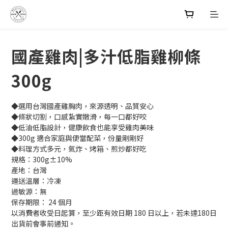
國產雞肉|多汁低脂雞柳條
300g
◆選用台灣國產雞胸肉，來源透明、品質安心
◆條狀切割，口感紮實嫩滑，每一口都好咬
◆低油低脂設計，健康飲食也能享受雞肉美味
◆300g 適合家庭與便當配菜，份量剛剛好
◆料理方式多元，氣炸、烤箱、煎炒都好吃
規格：300g±10%
產地：台灣
運送溫層：冷凍
過敏源：無
保存期限： 24 個月
以消費者收受日起算，至少距有效日期 180 日以上，若未達180日
出貨前會事前通知。