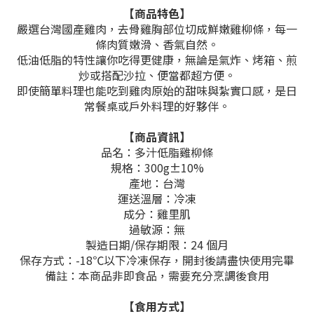
【商品特色】
嚴選台灣國產雞肉，去骨雞胸部位切成鮮嫩雞柳條，每一
條肉質嫩滑、香氣自然。
低油低脂的特性讓你吃得更健康，無論是氣炸、烤箱、煎
炒或搭配沙拉、便當都超方便。
即使簡單料理也能吃到雞肉原始的甜味與紮實口感，是日
常餐桌或戶外料理的好夥伴。
【商品資訊】
品名：多汁低脂雞柳條
規格：300g±10%
產地：台灣
運送溫層：冷凍
成分：
雞里肌
過敏源：無
製造日期/保存期限：24 個月
保存方式：-18℃以下冷凍保存，開封後請盡快使用完畢
備註：本商品非即食品，需要充分烹調後食用
【食用方式】