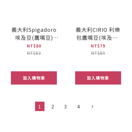
義大利Spigadoro
義大利CIRIO 利樂
埃及豆(鷹嘴豆)
包鷹嘴豆(埃及豆)
400g
380g
NT$80
NT$79
NT$83
NT$89
加入購物車
加入購物車
1
2
3
4